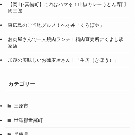
【岡山･真備町】これはハマる！山椒カレーうどん専門
國三郎
東広島のご当地グルメ！へそ丼「くろぼや」
お肉屋さんで一人焼肉ランチ！精肉直売所にくよし駅
家店
加茂の美味しいお蕎麦屋さん！「生房（きぼう）」
カテゴリー
三原市
世羅郡世羅町
兵庫県