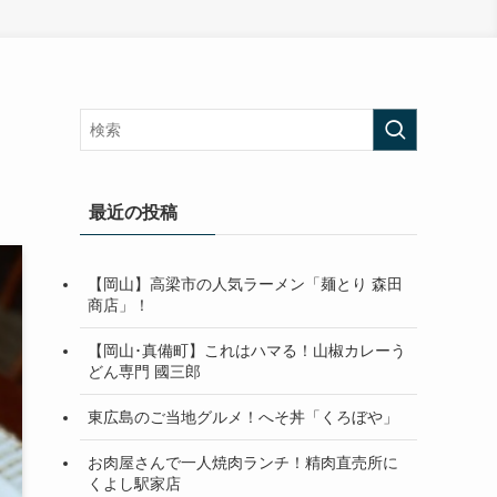
最近の投稿
【岡山】高梁市の人気ラーメン「麺とり 森田
商店」！
【岡山･真備町】これはハマる！山椒カレーう
どん専門 國三郎
東広島のご当地グルメ！へそ丼「くろぼや」
お肉屋さんで一人焼肉ランチ！精肉直売所に
くよし駅家店