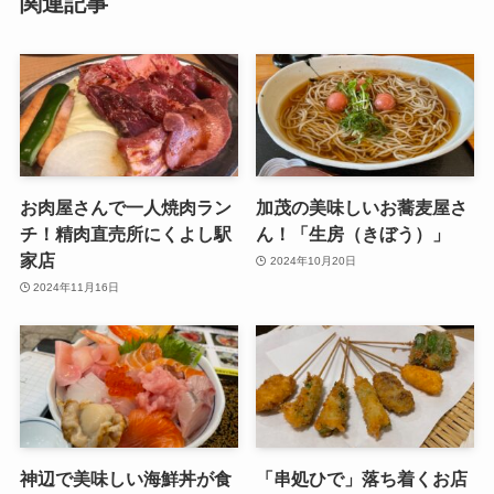
関連記事
お肉屋さんで一人焼肉ラン
加茂の美味しいお蕎麦屋さ
チ！精肉直売所にくよし駅
ん！「生房（きぼう）」
家店
2024年10月20日
2024年11月16日
神辺で美味しい海鮮丼が食
「串処ひで」落ち着くお店