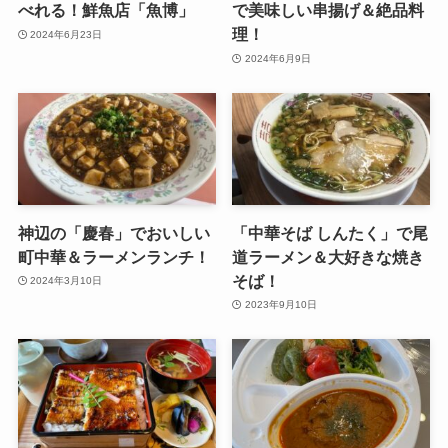
べれる！鮮魚店「魚博」
で美味しい串揚げ＆絶品料
理！
2024年6月23日
2024年6月9日
神辺の「慶春」でおいしい
「中華そば しんたく」で尾
町中華＆ラーメンランチ！
道ラーメン＆大好きな焼き
そば！
2024年3月10日
2023年9月10日