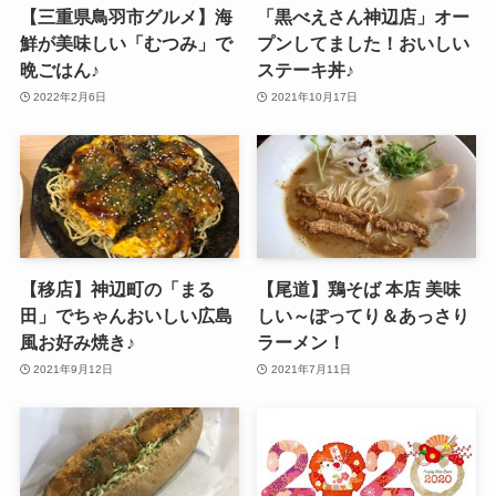
【三重県鳥羽市グルメ】海
「黒べえさん神辺店」オー
鮮が美味しい「むつみ」で
プンしてました！おいしい
晩ごはん♪
ステーキ丼♪
2022年2月6日
2021年10月17日
【移店】神辺町の「まる
【尾道】鶏そば 本店 美味
田」でちゃんおいしい広島
しい～ぽってり＆あっさり
風お好み焼き♪
ラーメン！
2021年9月12日
2021年7月11日