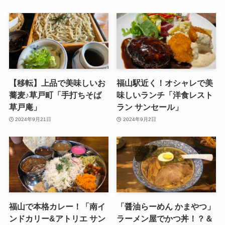
【移転】上品で美味しいお
福山駅近く！オシャレで美
蕎麦♪草戸町「手打ちそば
味しいランチ「洋食レスト
草戸庵」
ラン サンセール」
2024年9月21日
2024年9月2日
福山で本格カレー！「南イ
「醤油らーめん かまやつ」
ンドカリー&アトリエ サン
ラーメン屋でかつ丼！？＆