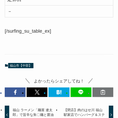
－
[/surfing_su_table_ex]
福山市【中部】
よかったらシェアしてね！
福山 ラーメン「麺屋 遼太
【閉店】肉のはせ川 福山
郎」で旨辛な朱〇麺と醤油
駅家店でハンバーグ＆ステ