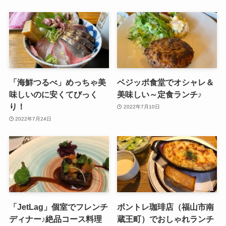
「海鮮つるべ」めっちゃ美
ベジッポ食堂でオシャレ＆
味しいのに安くてびっく
美味しい～定食ランチ♪
り！
2022年7月10日
2022年7月24日
「JetLag」個室でフレンチ
ボントレ珈琲店（福山市南
ディナー♪絶品コース料理
蔵王町）でおしゃれランチ