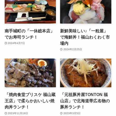
南手城町の「一休総本店」
新鮮美味しい♪「一粒屋」
でお寿司ランチ！
で海鮮丼！福山わくわく市
場内
2024年4月7日
2024年2月25日
「焼肉食堂ブリスケ 福山蔵
「元祖豚丼屋TONTON 福
王店」で柔らかおいしい焼
山店」で北海道帯広名物の
肉丼ランチ！
豚丼ランチ！
2023年11月19日
2023年3月5日